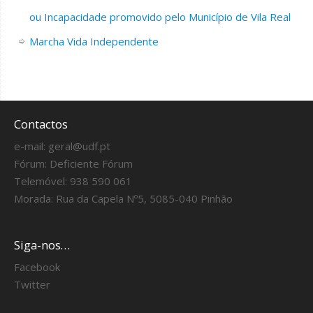
ou Incapacidade promovido pelo Município de Vila Real
Marcha Vida Independente
Contactos
e-mail:
geral@udf.pt
Fórum:
Deficiente Fórum
Telemóvel: 938 590 061
Morada: Rua da Capela Nº5, 5085-040 Pinhão
Siga-nos…
Facebook
Twitter