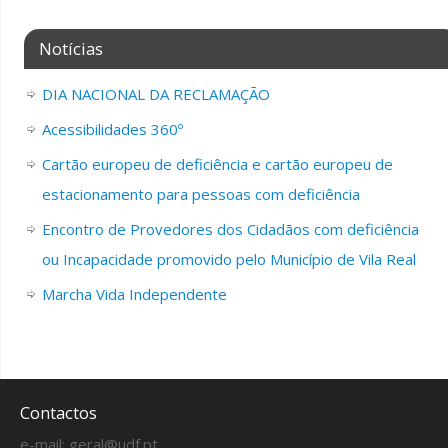
Notícias
DIA NACIONAL DA RECLAMAÇÃO
Acessibilidades 360º
Cartão europeu de deficiência e cartão europeu de
estacionamento para pessoas com deficiência
Encontro de Provedores dos Cidadãos com deficiência
ou Incapacidade promovido pelo Município de Vila Real
Marcha Vida Independente
Contactos
e-mail:
geral@udf.pt