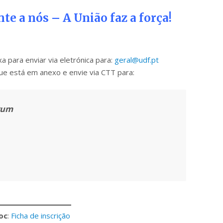
te a nós – A União faz a força!
 para enviar via eletrónica para:
geral@udf.pt
ue está em anexo e envie via CTT para:
rum
oc
:
Ficha de inscrição