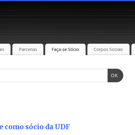
is
Parcerias
Faça-se Sócio
Corpos Sociais
OK
e como sócio da UDF