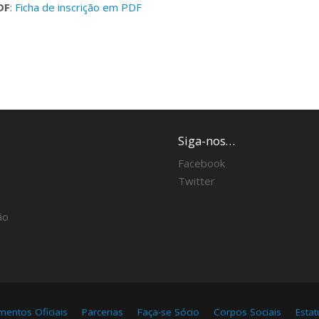
DF
:
Ficha de inscrição em PDF
Siga-nos…
Facebook
Twitter
ão
entos Oficiais
Parcerias
Faça-se Sócio
Corpos Sociais
Esta