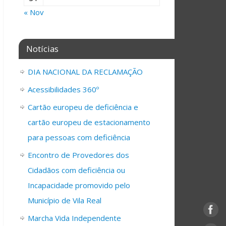
« Nov
Notícias
DIA NACIONAL DA RECLAMAÇÃO
Acessibilidades 360º
Cartão europeu de deficiência e
cartão europeu de estacionamento
para pessoas com deficiência
Encontro de Provedores dos
Cidadãos com deficiência ou
Incapacidade promovido pelo
Município de Vila Real
Marcha Vida Independente