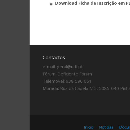
Download Ficha de Inscrição em P
Contactos
e-mail:
geral@udf.pt
Fórum:
Deficiente Fórum
Telemóvel: 938 590 061
Morada: Rua da Capela Nº5, 5085-040 Pinh
Início
Notícias
Docum