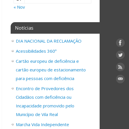
« Nov
Notícias
DIA NACIONAL DA RECLAMAÇÃO
Acessibilidades 360º
Cartão europeu de deficiência e
cartão europeu de estacionamento
para pessoas com deficiência
Encontro de Provedores dos
Cidadãos com deficiência ou
Incapacidade promovido pelo
Município de Vila Real
Marcha Vida Independente