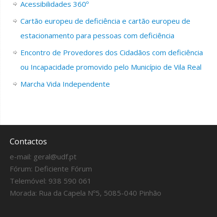
Acessibilidades 360º
Cartão europeu de deficiência e cartão europeu de
estacionamento para pessoas com deficiência
Encontro de Provedores dos Cidadãos com deficiência
ou Incapacidade promovido pelo Município de Vila Real
Marcha Vida Independente
Contactos
e-mail:
geral@udf.pt
Fórum:
Deficiente Fórum
Telemóvel: 938 590 061
Morada: Rua da Capela Nº5, 5085-040 Pinhão