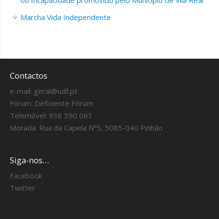
ou Incapacidade promovido pelo Município de Vila Real
Marcha Vida Independente
Contactos
e-mail:
geral@udf.pt
Fórum:
Deficiente Fórum
Telemóvel: 938 590 061
Morada: Rua da Capela Nº5, 5085-040 Pinhão
Siga-nos…
Facebook
Twitter