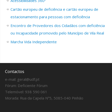
Acessibilidades 360º
Cartão europeu de deficiência e cartão europeu de
estacionamento para pessoas com deficiência
Encontro de Provedores dos Cidadãos com deficiência
ou Incapacidade promovido pelo Município de Vila Real
Marcha Vida Independente
Contactos
e-mail:
geral@udf.pt
Fórum:
Deficiente Fórum
Telemóvel: 938 590 061
Morada: Rua da Capela Nº5, 5085-040 Pinhão