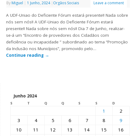
By
Miguel
|
1 Junho, 2024
|
Orgãos Sociais
Leave a comment
A UDF-Uniao do Deficiente Fórum estará presente!! Nada sobre
nós sem nós!! A UDF-Uniao do Deficiente Fórum estará
presente!! Nada sobre nós sem nós!! Dia 7 de Junho, realizar-
se-á um “Encontro de provedores dos Cidadãos com
deficiência ou incapacidade ” subordinado ao tema “Promoção
da Inclusão nos Municípios”, promovido pelo…
Continue reading
→
Junho 2024
S
T
Q
Q
S
S
D
1
2
3
4
5
6
7
8
9
10
11
12
13
14
15
16