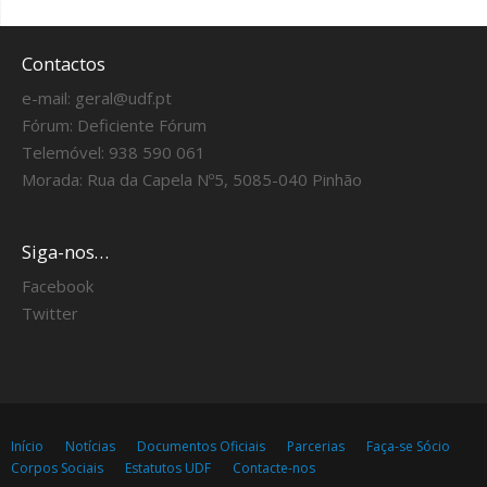
Contactos
e-mail:
geral@udf.pt
Fórum:
Deficiente Fórum
Telemóvel: 938 590 061
Morada: Rua da Capela Nº5, 5085-040 Pinhão
Siga-nos…
Facebook
Twitter
Início
Notícias
Documentos Oficiais
Parcerias
Faça-se Sócio
Corpos Sociais
Estatutos UDF
Contacte-nos