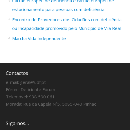
Cartão europeu de deficiência e cartão europeu de
estacionamento para pessoas com deficiência
Encontro de Provedores dos Cidadãos com deficiência
ou Incapacidade promovido pelo Município de Vila Real
Marcha Vida Independente
Contactos
e-mail:
geral@udf.pt
Fórum:
Deficiente Fórum
Telemóvel: 938 590 061
Morada: Rua da Capela Nº5, 5085-040 Pinhão
Siga-nos…