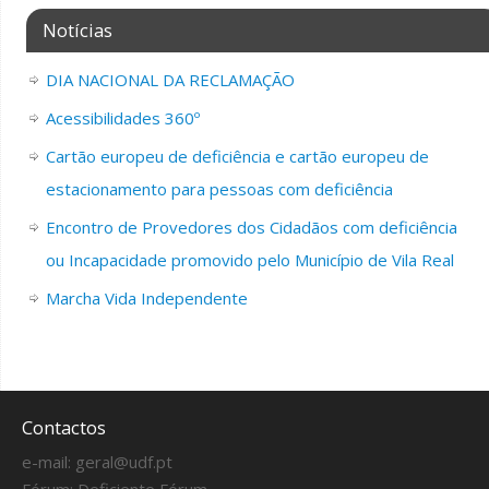
Notícias
DIA NACIONAL DA RECLAMAÇÃO
Acessibilidades 360º
Cartão europeu de deficiência e cartão europeu de
estacionamento para pessoas com deficiência
Encontro de Provedores dos Cidadãos com deficiência
ou Incapacidade promovido pelo Município de Vila Real
Marcha Vida Independente
Contactos
e-mail:
geral@udf.pt