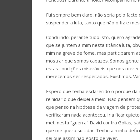
Fui sempre bem claro, não seria pelo facto
suspender a luta, tanto que não o fiz e mes
Concluindo: perante tudo isto, quero agra
que se juntem a mim nesta titânica luta, o
mim na greve de fome, mas participarem a
mostrar que somos capazes. Somos gente a
estas condições miseráveis que nos oferece
merecemos ser respeitados. Existimos. V
Espero que tenha esclarecido o porquê da m
reiniciar o que deixei a meio. Não pensem 
que penso na hipótese da viagem de prote
verificaram nada aconteceu. Iria ficar quie
meti nesta "guerra" David contra Golias, 
que me quero suicidar. Tenho a minha defi
sei que assim não gosto de viver.