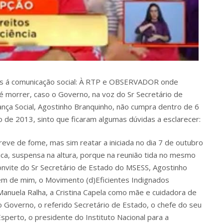
as á comunicação social: À RTP e OBSERVADOR onde
té morrer, caso o Governo, na voz do Sr Secretário de
nça Social, Agostinho Branquinho, não cumpra dentro de 6
 de 2013, sinto que ficaram algumas dúvidas a esclarecer:
reve de fome, mas sim reatar a iniciada no dia 7 de outubro
ca, suspensa na altura, porque na reunião tida no mesmo
convite do Sr Secretário de Estado do MSESS, Agostinho
ém de mim, o Movimento (d)Eficientes Indignados
Manuela Ralha, a Cristina Capela como mãe e cuidadora de
do Governo, o referido Secretário de Estado, o chefe do seu
sperto, o presidente do Instituto Nacional para a