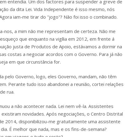
 bem entendia. Um dos factores para suspender a greve de
ação da dita Lei. Vida Independente é isso mesmo, nós
gora iam-me tirar do "jogo"? Não foi isso o combinado.
-nos, a mim não me representam de certeza. Não me
 esqueço que enquanto na vigília em 2012, em frente á
ibuição justa de Produtos de Apoio, estávamos a dormir na
ssas costas a negociar acordos com o Governo. Para já não
eja em que circunstância for.
ada pelo Governo, logo, eles Governo, mandam, não têm
em. Perante tudo isso abandonei a reunião, cortei relações
de rua.
nuou a não acontecer nada. Lei nem vê-la. Assistentes
existiram novidades. Após negociações, o Centro Distrital
de 2014, disponibilizou-me gratuitamente uma assistente
r dia. É melhor que nada, mas e os fins-de-semana?
o em viagens e tudo o resto?