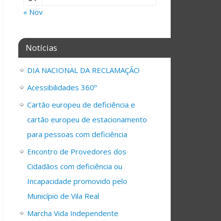
« Nov
Notícias
DIA NACIONAL DA RECLAMAÇÃO
Acessibilidades 360º
Cartão europeu de deficiência e
cartão europeu de estacionamento
para pessoas com deficiência
Encontro de Provedores dos
Cidadãos com deficiência ou
Incapacidade promovido pelo
Município de Vila Real
Marcha Vida Independente