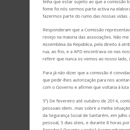
tinha que estar sujeito ao que a comissão
fome foi nós sermos parte activa na elabor
fazermos parte do rumo das nossas vidas. A
Responderam que a Comissão representava
revejo na maioria das associações. Não me
Assembleia da República, pela direito á atr
rua, ao frio, e a APD encontrava-se nas no
referir que nunca os vemos ao nosso lado, s
Para já não dizer que a comissão é convid
que pedir-lhes autorização para nos aceitar
com o Governo e afirmei que voltaria á luta 
5º) De fevereiro até outubro de 2014, conti
pessoais idem…mas sobre a minha situação 
da Segurança Social de Santarém, em julho 
pessoal, 5 dias úteis, e durante 8 horas po
Feriados? Durante a noite? Acompanhament