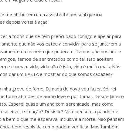
 de me atribuírem uma assistente pessoal que iria
es depois voltei á ação.
decer a todos que se têm preocupado comigo e apelar para
bviamente que não vos estou a convidar para se juntarem a
tivamente da maneira que puderem. Temos que nos unir e
migos, temos de ser tratados como tal. Não aceitem
m e chamam vida, vida não é isto, vida é muito mais. Nós
amos dar um BASTA e mostrar do que somos capazes?
inha greve de fome. Eu nada de novo vou fazer. Só irei
que tomo atitudes de ânimo leve e por tomar. Desde Janeiro
sto. Esperei quase um ano com serenidade, mas como
to e aceitar a situação? Desistir? Nem pensem, quando me
sabia bem o que me esperava. Inclusive a morte. Não pensem
ciência bem resolvida como podem verificar. Mas também