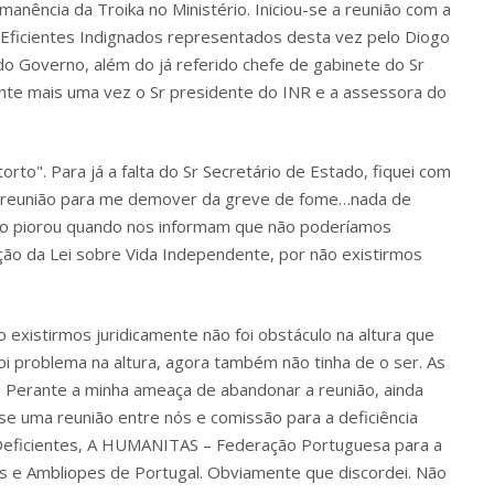
manência da Troika no Ministério. Iniciou-se a reunião com a
ficientes Indignados representados desta vez pelo Diogo
do Governo, além do já referido chefe de gabinete do Sr
nte mais uma vez o Sr presidente do INR e a assessora do
rto". Para já a falta do Sr Secretário de Estado, fiquei com
ra reunião para me demover da greve de fome…nada de
udo piorou quando nos informam que não poderíamos
ação da Lei sobre Vida Independente, por não existirmos
 existirmos juridicamente não foi obstáculo na altura que
oi problema na altura, agora também não tinha de o ser. As
o. Perante a minha ameaça de abandonar a reunião, ainda
e uma reunião entre nós e comissão para a deficiência
Deficientes, A HUMANITAS – Federação Portuguesa para a
os e Ambliopes de Portugal. Obviamente que discordei. Não