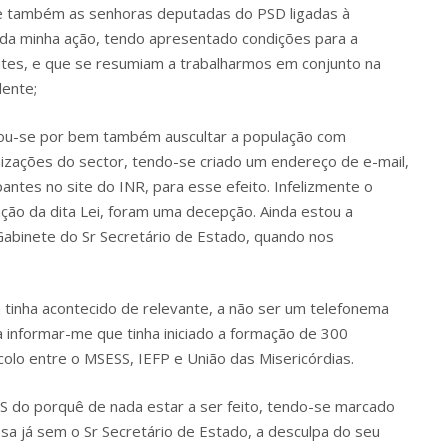
a e também as senhoras deputadas do PSD ligadas à
 da minha ação, tendo apresentado condições para a
tes, e que se resumiam a trabalharmos em conjunto na
dente;
 achou-se por bem também auscultar a população com
nizações do sector, tendo-se criado um endereço de e-mail,
pantes no site do INR, para esse efeito. Infelizmente o
ção da dita Lei, foram uma decepção. Ainda estou a
 Gabinete do Sr Secretário de Estado, quando nos
 tinha acontecido de relevante, a não ser um telefonema
a informar-me que tinha iniciado a formação de 300
olo entre o MSESS, IEFP e União das Misericórdias.
SS do porquê de nada estar a ser feito, tendo-se marcado
sa já sem o Sr Secretário de Estado, a desculpa do seu